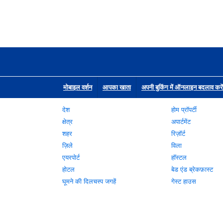
मोबाइल वर्शन
आपका खाता
अपनी बुकिंग में ऑनलाइन बदलाव करें
देश
होम प्रॉपर्टी
क्षेत्र
अपार्टमेंट
शहर
रिज़ॉर्ट
ज़िले
विला
एयरपोर्ट
हॉस्टल
होटल
बेड एंड ब्रेकफ़ास्ट
घूमने की दिलचस्प जगहें
गेस्ट हाउस