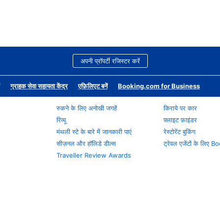
अपनी प्रॉपर्टी रजिस्टर करें
ग्राहक सेवा सहायता केंद्र
एफ़िलिएट बनें
Booking.com for Business
रुकने के लिए अनोखी जगहें
किराये पर कार
रिव्यू
फ़्लाइट फ़ाइंडर
मंथली स्टे के बारे में जानकारी पाएं
रेस्टोरेंट बुकिंग
सीज़नल और हॉलिडे डील्स
ट्रेवल एजेंटों के लिए
Traveller Review Awards