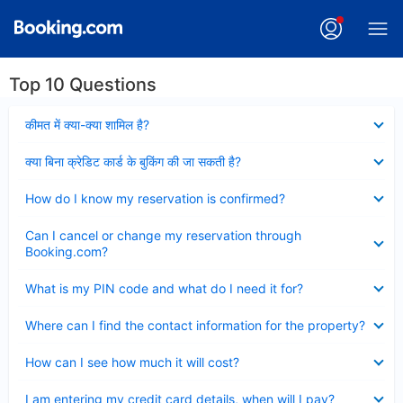
Top 10 Questions
Collapsed
कीमत में क्या-क्या शामिल है?
Collapsed
क्या बिना क्रेडिट कार्ड के बुकिंग की जा सकती है?
Collapsed
How do I know my reservation is confirmed?
Collapsed
Can I cancel or change my reservation through
Booking.com?
Collapsed
What is my PIN code and what do I need it for?
Collapsed
Where can I find the contact information for the property?
Collapsed
How can I see how much it will cost?
Collapsed
I am entering my credit card details, when will I pay?