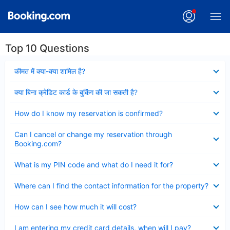
Top 10 Questions
Collapsed
कीमत में क्या-क्या शामिल है?
Collapsed
क्या बिना क्रेडिट कार्ड के बुकिंग की जा सकती है?
Collapsed
How do I know my reservation is confirmed?
Collapsed
Can I cancel or change my reservation through
Booking.com?
Collapsed
What is my PIN code and what do I need it for?
Collapsed
Where can I find the contact information for the property?
Collapsed
How can I see how much it will cost?
Collapsed
I am entering my credit card details, when will I pay?