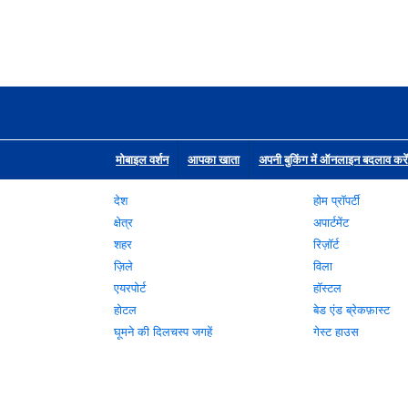
मोबाइल वर्शन
आपका खाता
अपनी बुकिंग में ऑनलाइन बदलाव करें
देश
होम प्रॉपर्टी
क्षेत्र
अपार्टमेंट
शहर
रिज़ॉर्ट
ज़िले
विला
एयरपोर्ट
हॉस्टल
होटल
बेड एंड ब्रेकफ़ास्ट
घूमने की दिलचस्प जगहें
गेस्ट हाउस