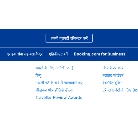
अपनी प्रॉपर्टी रजिस्टर करें
ग्राहक सेवा सहायता केंद्र
एफ़िलिएट बनें
Booking.com for Business
रुकने के लिए अनोखी जगहें
किराये पर कार
रिव्यू
फ़्लाइट फ़ाइंडर
मंथली स्टे के बारे में जानकारी पाएं
रेस्टोरेंट बुकिंग
सीज़नल और हॉलिडे डील्स
ट्रेवल एजेंटों के लिए
Traveller Review Awards