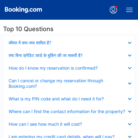
Top 10 Questions
Collapsed
कीमत में क्या-क्या शामिल है?
Collapsed
क्या बिना क्रेडिट कार्ड के बुकिंग की जा सकती है?
Collapsed
How do I know my reservation is confirmed?
Collapsed
Can I cancel or change my reservation through
Booking.com?
Collapsed
What is my PIN code and what do I need it for?
Collapsed
Where can I find the contact information for the property?
Collapsed
How can I see how much it will cost?
Collapsed
I am entering my credit card details, when will I pay?