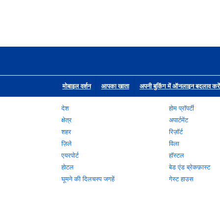
मोबाइल वर्शन
आपका खाता
अपनी बुकिंग में ऑनलाइन बदलाव करें
देश
होम प्रॉपर्टी
क्षेत्र
अपार्टमेंट
शहर
रिज़ॉर्ट
ज़िले
विला
एयरपोर्ट
हॉस्टल
होटल
बेड एंड ब्रेकफ़ास्ट
घूमने की दिलचस्प जगहें
गेस्ट हाउस