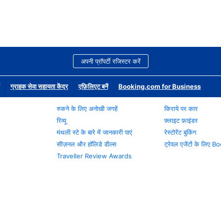
अपनी प्रॉपर्टी रजिस्टर करें
ग्राहक सेवा सहायता केंद्र
एफ़िलिएट बनें
Booking.com for Business
रुकने के लिए अनोखी जगहें
किराये पर कार
रिव्यू
फ़्लाइट फ़ाइंडर
मंथली स्टे के बारे में जानकारी पाएं
रेस्टोरेंट बुकिंग
सीज़नल और हॉलिडे डील्स
ट्रेवल एजेंटों के लिए
Traveller Review Awards