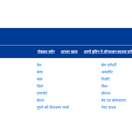
मोबाइल वर्शन
आपका खाता
अपनी बुकिंग में ऑनलाइन बदलाव करें
देश
होम प्रॉपर्टी
क्षेत्र
अपार्टमेंट
शहर
रिज़ॉर्ट
ज़िले
विला
एयरपोर्ट
हॉस्टल
होटल
बेड एंड ब्रेकफ़ास्ट
घूमने की दिलचस्प जगहें
गेस्ट हाउस