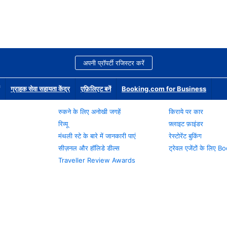
अपनी प्रॉपर्टी रजिस्टर करें
ग्राहक सेवा सहायता केंद्र
एफ़िलिएट बनें
Booking.com for Business
रुकने के लिए अनोखी जगहें
किराये पर कार
रिव्यू
फ़्लाइट फ़ाइंडर
मंथली स्टे के बारे में जानकारी पाएं
रेस्टोरेंट बुकिंग
सीज़नल और हॉलिडे डील्स
ट्रेवल एजेंटों के लिए
Traveller Review Awards