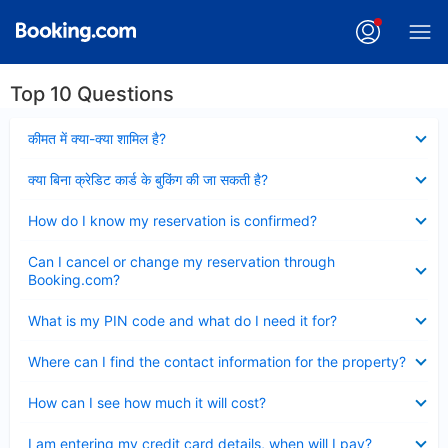
Top 10 Questions
Collapsed
कीमत में क्या-क्या शामिल है?
Collapsed
क्या बिना क्रेडिट कार्ड के बुकिंग की जा सकती है?
Collapsed
How do I know my reservation is confirmed?
Collapsed
Can I cancel or change my reservation through
Booking.com?
Collapsed
What is my PIN code and what do I need it for?
Collapsed
Where can I find the contact information for the property?
Collapsed
How can I see how much it will cost?
Collapsed
I am entering my credit card details, when will I pay?