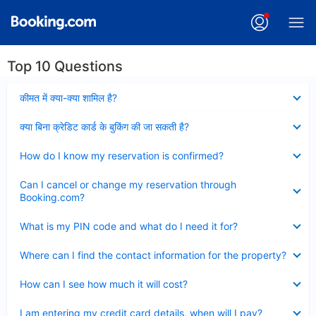
Top 10 Questions
Collapsed
कीमत में क्या-क्या शामिल है?
Collapsed
क्या बिना क्रेडिट कार्ड के बुकिंग की जा सकती है?
Collapsed
How do I know my reservation is confirmed?
Collapsed
Can I cancel or change my reservation through
Booking.com?
Collapsed
What is my PIN code and what do I need it for?
Collapsed
Where can I find the contact information for the property?
Collapsed
How can I see how much it will cost?
Collapsed
I am entering my credit card details, when will I pay?