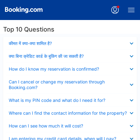
Top 10 Questions
Collapsed
कीमत में क्या-क्या शामिल है?
Collapsed
क्या बिना क्रेडिट कार्ड के बुकिंग की जा सकती है?
Collapsed
How do I know my reservation is confirmed?
Collapsed
Can I cancel or change my reservation through
Booking.com?
Collapsed
What is my PIN code and what do I need it for?
Collapsed
Where can I find the contact information for the property?
Collapsed
How can I see how much it will cost?
Collapsed
I am entering my credit card details, when will I pay?