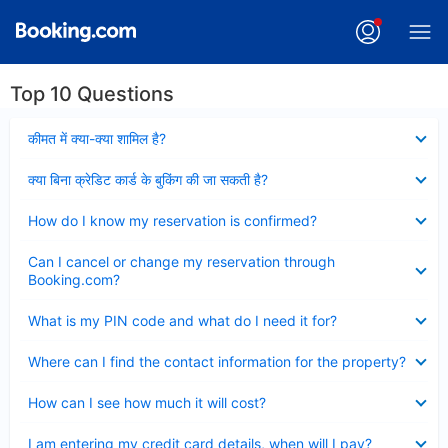
Top 10 Questions
Collapsed
कीमत में क्या-क्या शामिल है?
Collapsed
क्या बिना क्रेडिट कार्ड के बुकिंग की जा सकती है?
Collapsed
How do I know my reservation is confirmed?
Collapsed
Can I cancel or change my reservation through
Booking.com?
Collapsed
What is my PIN code and what do I need it for?
Collapsed
Where can I find the contact information for the property?
Collapsed
How can I see how much it will cost?
Collapsed
I am entering my credit card details, when will I pay?