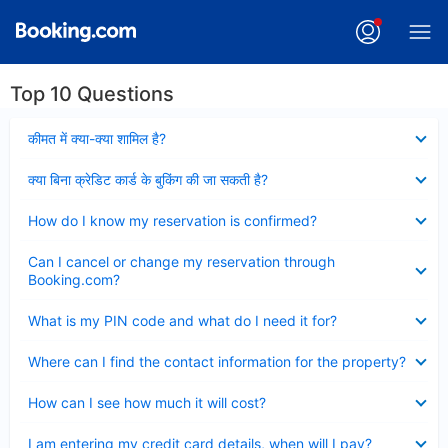
Top 10 Questions
Collapsed
कीमत में क्या-क्या शामिल है?
Collapsed
क्या बिना क्रेडिट कार्ड के बुकिंग की जा सकती है?
Collapsed
How do I know my reservation is confirmed?
Collapsed
Can I cancel or change my reservation through
Booking.com?
Collapsed
What is my PIN code and what do I need it for?
Collapsed
Where can I find the contact information for the property?
Collapsed
How can I see how much it will cost?
Collapsed
I am entering my credit card details, when will I pay?