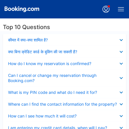
Top 10 Questions
Collapsed
कीमत में क्या-क्या शामिल है?
Collapsed
क्या बिना क्रेडिट कार्ड के बुकिंग की जा सकती है?
Collapsed
How do I know my reservation is confirmed?
Collapsed
Can I cancel or change my reservation through
Booking.com?
Collapsed
What is my PIN code and what do I need it for?
Collapsed
Where can I find the contact information for the property?
Collapsed
How can I see how much it will cost?
Collapsed
I am entering my credit card details, when will I pay?