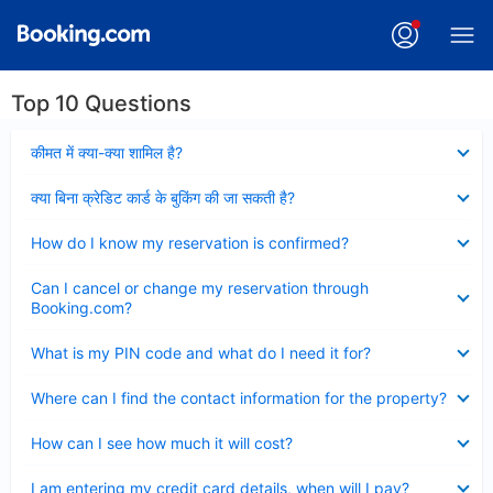
Top 10 Questions
Collapsed
कीमत में क्या-क्या शामिल है?
Collapsed
क्या बिना क्रेडिट कार्ड के बुकिंग की जा सकती है?
Collapsed
How do I know my reservation is confirmed?
Collapsed
Can I cancel or change my reservation through
Booking.com?
Collapsed
What is my PIN code and what do I need it for?
Collapsed
Where can I find the contact information for the property?
Collapsed
How can I see how much it will cost?
Collapsed
I am entering my credit card details, when will I pay?