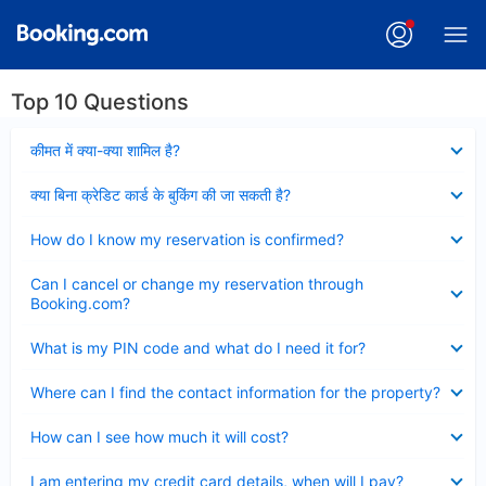
Top 10 Questions
Collapsed
कीमत में क्या-क्या शामिल है?
Collapsed
क्या बिना क्रेडिट कार्ड के बुकिंग की जा सकती है?
Collapsed
How do I know my reservation is confirmed?
Collapsed
Can I cancel or change my reservation through
Booking.com?
Collapsed
What is my PIN code and what do I need it for?
Collapsed
Where can I find the contact information for the property?
Collapsed
How can I see how much it will cost?
Collapsed
I am entering my credit card details, when will I pay?