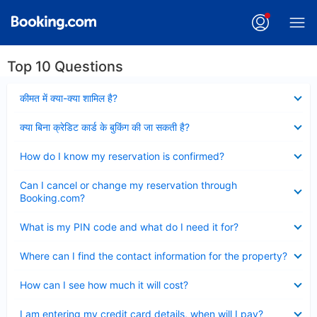
Top 10 Questions
Collapsed
कीमत में क्या-क्या शामिल है?
Collapsed
क्या बिना क्रेडिट कार्ड के बुकिंग की जा सकती है?
Collapsed
How do I know my reservation is confirmed?
Collapsed
Can I cancel or change my reservation through
Booking.com?
Collapsed
What is my PIN code and what do I need it for?
Collapsed
Where can I find the contact information for the property?
Collapsed
How can I see how much it will cost?
Collapsed
I am entering my credit card details, when will I pay?