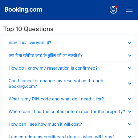
Top 10 Questions
Collapsed
कीमत में क्या-क्या शामिल है?
Collapsed
क्या बिना क्रेडिट कार्ड के बुकिंग की जा सकती है?
Collapsed
How do I know my reservation is confirmed?
Collapsed
Can I cancel or change my reservation through
Booking.com?
Collapsed
What is my PIN code and what do I need it for?
Collapsed
Where can I find the contact information for the property?
Collapsed
How can I see how much it will cost?
Collapsed
I am entering my credit card details, when will I pay?