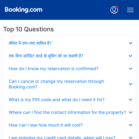
Top 10 Questions
Collapsed
कीमत में क्या-क्या शामिल है?
Collapsed
क्या बिना क्रेडिट कार्ड के बुकिंग की जा सकती है?
Collapsed
How do I know my reservation is confirmed?
Collapsed
Can I cancel or change my reservation through
Booking.com?
Collapsed
What is my PIN code and what do I need it for?
Collapsed
Where can I find the contact information for the property?
Collapsed
How can I see how much it will cost?
Collapsed
I am entering my credit card details, when will I pay?