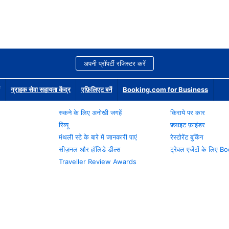
अपनी प्रॉपर्टी रजिस्टर करें
ग्राहक सेवा सहायता केंद्र
एफ़िलिएट बनें
Booking.com for Business
रुकने के लिए अनोखी जगहें
किराये पर कार
रिव्यू
फ़्लाइट फ़ाइंडर
मंथली स्टे के बारे में जानकारी पाएं
रेस्टोरेंट बुकिंग
सीज़नल और हॉलिडे डील्स
ट्रेवल एजेंटों के लिए
Traveller Review Awards