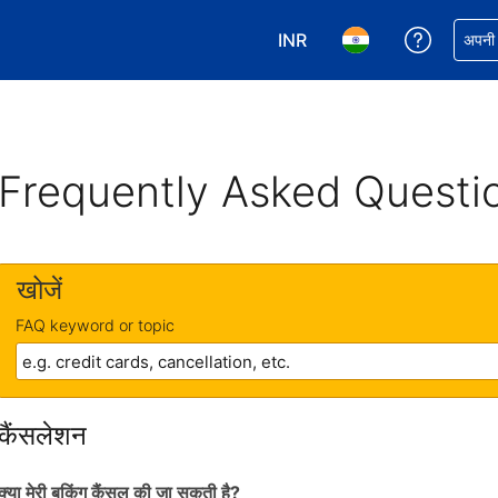
INR
अपनी बुकिं
अपनी प
अपनी करेंसी चुनें. आपने अभी INR क
अपनी भाषा चुनें. आपने अभ
Frequently Asked Questi
खोजें
FAQ keyword or topic
कैंसलेशन
क्या मेरी बुकिंग कैंसल की जा सकती है?