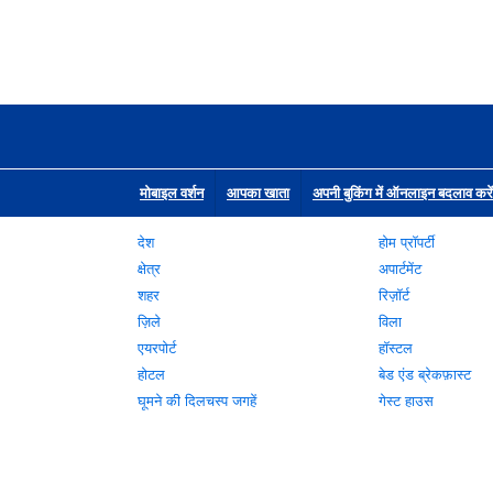
मोबाइल वर्शन
आपका खाता
अपनी बुकिंग में ऑनलाइन बदलाव करें
देश
होम प्रॉपर्टी
क्षेत्र
अपार्टमेंट
शहर
रिज़ॉर्ट
ज़िले
विला
एयरपोर्ट
हॉस्टल
होटल
बेड एंड ब्रेकफ़ास्ट
घूमने की दिलचस्प जगहें
गेस्ट हाउस