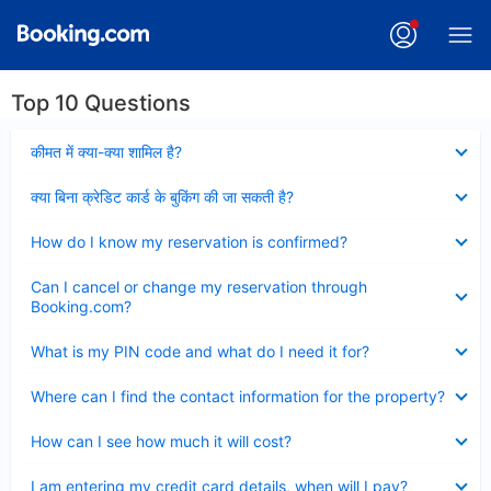
Top 10 Questions
Collapsed
कीमत में क्या-क्या शामिल है?
Collapsed
क्या बिना क्रेडिट कार्ड के बुकिंग की जा सकती है?
Collapsed
How do I know my reservation is confirmed?
Collapsed
Can I cancel or change my reservation through
Booking.com?
Collapsed
What is my PIN code and what do I need it for?
Collapsed
Where can I find the contact information for the property?
Collapsed
How can I see how much it will cost?
Collapsed
I am entering my credit card details, when will I pay?