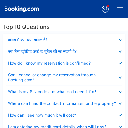
Top 10 Questions
Collapsed
कीमत में क्या-क्या शामिल है?
Collapsed
क्या बिना क्रेडिट कार्ड के बुकिंग की जा सकती है?
Collapsed
How do I know my reservation is confirmed?
Collapsed
Can I cancel or change my reservation through
Booking.com?
Collapsed
What is my PIN code and what do I need it for?
Collapsed
Where can I find the contact information for the property?
Collapsed
How can I see how much it will cost?
Collapsed
I am entering my credit card details, when will I pay?