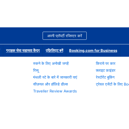
अपनी प्रॉपर्टी रजिस्टर करें
ग्राहक सेवा सहायता केंद्र
एफ़िलिएट बनें
Booking.com for Business
रुकने के लिए अनोखी जगहें
किराये पर कार
रिव्यू
फ़्लाइट फ़ाइंडर
मंथली स्टे के बारे में जानकारी पाएं
रेस्टोरेंट बुकिंग
सीज़नल और हॉलिडे डील्स
ट्रेवल एजेंटों के लिए
Traveller Review Awards