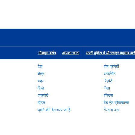
मोबाइल वर्शन
आपका खाता
अपनी बुकिंग में ऑनलाइन बदलाव करें
देश
होम प्रॉपर्टी
क्षेत्र
अपार्टमेंट
शहर
रिज़ॉर्ट
ज़िले
विला
एयरपोर्ट
हॉस्टल
होटल
बेड एंड ब्रेकफ़ास्ट
घूमने की दिलचस्प जगहें
गेस्ट हाउस