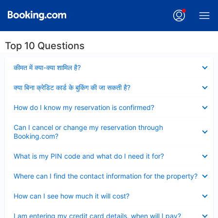
Top 10 Questions
Collapsed
कीमत में क्या-क्या शामिल है?
Collapsed
क्या बिना क्रेडिट कार्ड के बुकिंग की जा सकती है?
Collapsed
How do I know my reservation is confirmed?
Collapsed
Can I cancel or change my reservation through
Booking.com?
Collapsed
What is my PIN code and what do I need it for?
Collapsed
Where can I find the contact information for the property?
Collapsed
How can I see how much it will cost?
Collapsed
I am entering my credit card details, when will I pay?