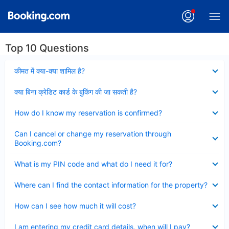
Top 10 Questions
Collapsed
कीमत में क्या-क्या शामिल है?
Collapsed
क्या बिना क्रेडिट कार्ड के बुकिंग की जा सकती है?
Collapsed
How do I know my reservation is confirmed?
Collapsed
Can I cancel or change my reservation through
Booking.com?
Collapsed
What is my PIN code and what do I need it for?
Collapsed
Where can I find the contact information for the property?
Collapsed
How can I see how much it will cost?
Collapsed
I am entering my credit card details, when will I pay?