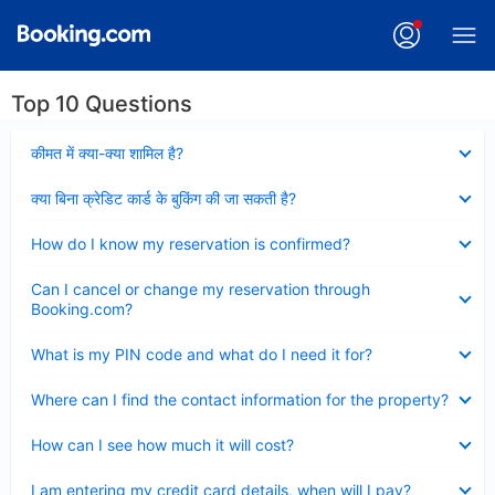
Top 10 Questions
Collapsed
कीमत में क्या-क्या शामिल है?
Collapsed
क्या बिना क्रेडिट कार्ड के बुकिंग की जा सकती है?
Collapsed
How do I know my reservation is confirmed?
Collapsed
Can I cancel or change my reservation through
Booking.com?
Collapsed
What is my PIN code and what do I need it for?
Collapsed
Where can I find the contact information for the property?
Collapsed
How can I see how much it will cost?
Collapsed
I am entering my credit card details, when will I pay?