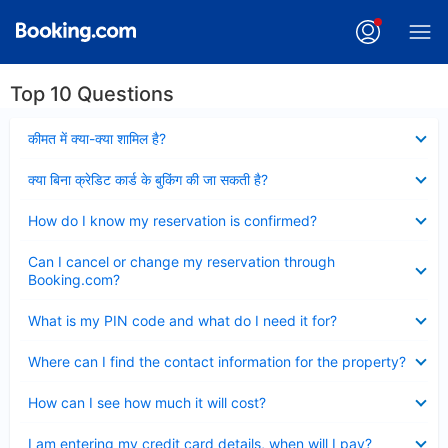
Top 10 Questions
Collapsed
कीमत में क्या-क्या शामिल है?
Collapsed
क्या बिना क्रेडिट कार्ड के बुकिंग की जा सकती है?
Collapsed
How do I know my reservation is confirmed?
Collapsed
Can I cancel or change my reservation through
Booking.com?
Collapsed
What is my PIN code and what do I need it for?
Collapsed
Where can I find the contact information for the property?
Collapsed
How can I see how much it will cost?
Collapsed
I am entering my credit card details, when will I pay?