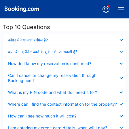
Top 10 Questions
Collapsed
कीमत में क्या-क्या शामिल है?
Collapsed
क्या बिना क्रेडिट कार्ड के बुकिंग की जा सकती है?
Collapsed
How do I know my reservation is confirmed?
Collapsed
Can I cancel or change my reservation through
Booking.com?
Collapsed
What is my PIN code and what do I need it for?
Collapsed
Where can I find the contact information for the property?
Collapsed
How can I see how much it will cost?
Collapsed
I am entering my credit card details, when will I pay?