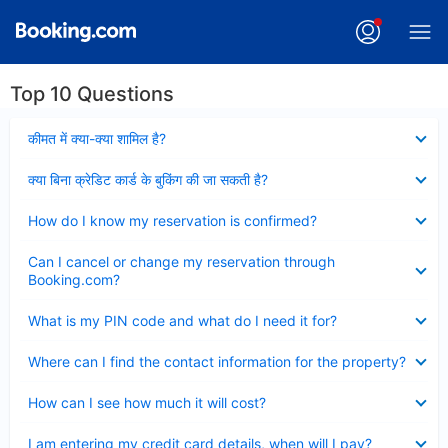
Top 10 Questions
Collapsed
कीमत में क्या-क्या शामिल है?
Collapsed
क्या बिना क्रेडिट कार्ड के बुकिंग की जा सकती है?
Collapsed
How do I know my reservation is confirmed?
Collapsed
Can I cancel or change my reservation through
Booking.com?
Collapsed
What is my PIN code and what do I need it for?
Collapsed
Where can I find the contact information for the property?
Collapsed
How can I see how much it will cost?
Collapsed
I am entering my credit card details, when will I pay?