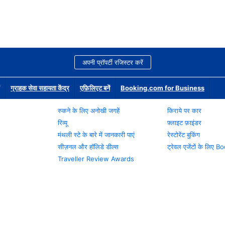
अपनी प्रॉपर्टी रजिस्टर करें
ग्राहक सेवा सहायता केंद्र
एफ़िलिएट बनें
Booking.com for Business
रुकने के लिए अनोखी जगहें
किराये पर कार
रिव्यू
फ़्लाइट फ़ाइंडर
मंथली स्टे के बारे में जानकारी पाएं
रेस्टोरेंट बुकिंग
सीज़नल और हॉलिडे डील्स
ट्रेवल एजेंटों के लिए
Traveller Review Awards