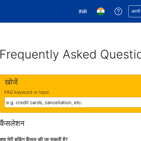
INR
अपनी बुकिं
अपनी प
अपनी करेंसी चुनें. आपने अभी INR क
अपनी भाषा चुनें. आपने अभ
Frequently Asked Questi
खोजें
FAQ keyword or topic
कैंसलेशन
क्या मेरी बुकिंग कैंसल की जा सकती है?