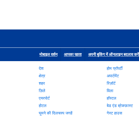
मोबाइल वर्शन
आपका खाता
अपनी बुकिंग में ऑनलाइन बदलाव करें
देश
होम प्रॉपर्टी
क्षेत्र
अपार्टमेंट
शहर
रिज़ॉर्ट
ज़िले
विला
एयरपोर्ट
हॉस्टल
होटल
बेड एंड ब्रेकफ़ास्ट
घूमने की दिलचस्प जगहें
गेस्ट हाउस