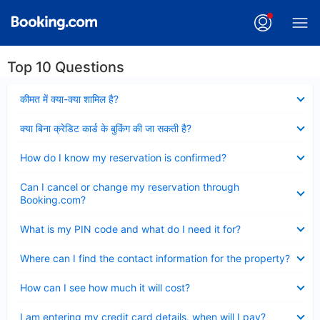
Top 10 Questions
Collapsed
कीमत में क्या-क्या शामिल है?
Collapsed
क्या बिना क्रेडिट कार्ड के बुकिंग की जा सकती है?
Collapsed
How do I know my reservation is confirmed?
Collapsed
Can I cancel or change my reservation through
Booking.com?
Collapsed
What is my PIN code and what do I need it for?
Collapsed
Where can I find the contact information for the property?
Collapsed
How can I see how much it will cost?
Collapsed
I am entering my credit card details, when will I pay?