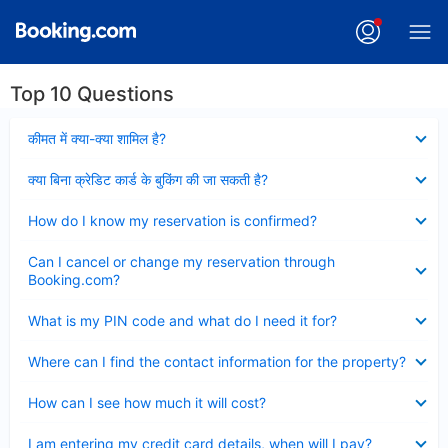
Top 10 Questions
Collapsed
कीमत में क्या-क्या शामिल है?
Collapsed
क्या बिना क्रेडिट कार्ड के बुकिंग की जा सकती है?
Collapsed
How do I know my reservation is confirmed?
Collapsed
Can I cancel or change my reservation through
Booking.com?
Collapsed
What is my PIN code and what do I need it for?
Collapsed
Where can I find the contact information for the property?
Collapsed
How can I see how much it will cost?
Collapsed
I am entering my credit card details, when will I pay?