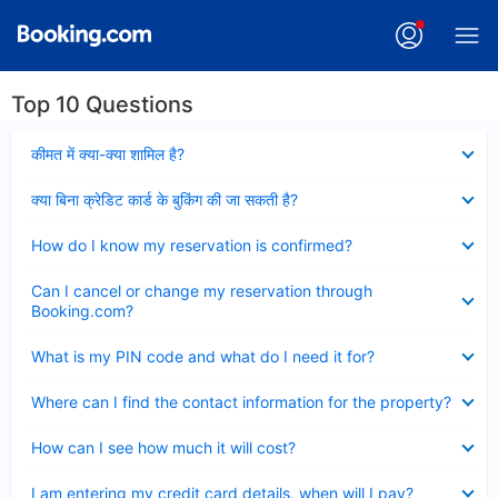
Top 10 Questions
Collapsed
कीमत में क्या-क्या शामिल है?
Collapsed
क्या बिना क्रेडिट कार्ड के बुकिंग की जा सकती है?
Collapsed
How do I know my reservation is confirmed?
Collapsed
Can I cancel or change my reservation through
Booking.com?
Collapsed
What is my PIN code and what do I need it for?
Collapsed
Where can I find the contact information for the property?
Collapsed
How can I see how much it will cost?
Collapsed
I am entering my credit card details, when will I pay?