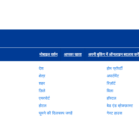
मोबाइल वर्शन
आपका खाता
अपनी बुकिंग में ऑनलाइन बदलाव करें
देश
होम प्रॉपर्टी
क्षेत्र
अपार्टमेंट
शहर
रिज़ॉर्ट
ज़िले
विला
एयरपोर्ट
हॉस्टल
होटल
बेड एंड ब्रेकफ़ास्ट
घूमने की दिलचस्प जगहें
गेस्ट हाउस