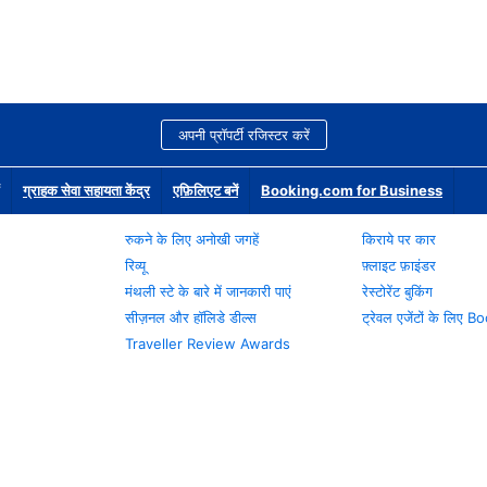
अपनी प्रॉपर्टी रजिस्टर करें
ग्राहक सेवा सहायता केंद्र
एफ़िलिएट बनें
Booking.com for Business
रुकने के लिए अनोखी जगहें
किराये पर कार
रिव्यू
फ़्लाइट फ़ाइंडर
मंथली स्टे के बारे में जानकारी पाएं
रेस्टोरेंट बुकिंग
सीज़नल और हॉलिडे डील्स
ट्रेवल एजेंटों के लिए
Traveller Review Awards