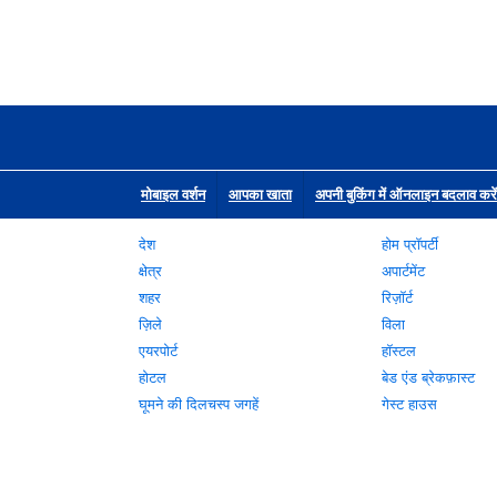
मोबाइल वर्शन
आपका खाता
अपनी बुकिंग में ऑनलाइन बदलाव करें
देश
होम प्रॉपर्टी
क्षेत्र
अपार्टमेंट
शहर
रिज़ॉर्ट
ज़िले
विला
एयरपोर्ट
हॉस्टल
होटल
बेड एंड ब्रेकफ़ास्ट
घूमने की दिलचस्प जगहें
गेस्ट हाउस