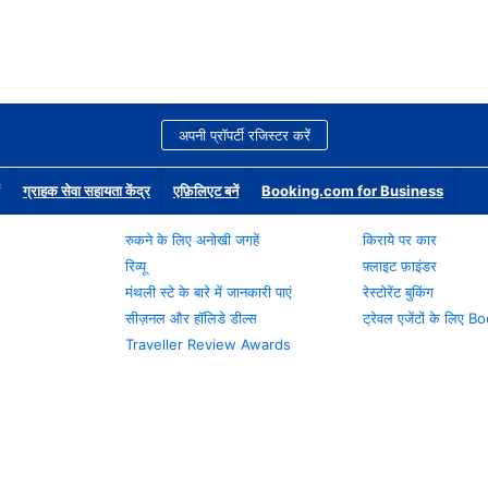
अपनी प्रॉपर्टी रजिस्टर करें
ग्राहक सेवा सहायता केंद्र
एफ़िलिएट बनें
Booking.com for Business
रुकने के लिए अनोखी जगहें
किराये पर कार
रिव्यू
फ़्लाइट फ़ाइंडर
मंथली स्टे के बारे में जानकारी पाएं
रेस्टोरेंट बुकिंग
सीज़नल और हॉलिडे डील्स
ट्रेवल एजेंटों के लिए
Traveller Review Awards