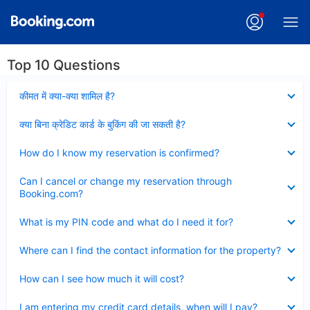
Top 10 Questions
Collapsed
कीमत में क्या-क्या शामिल है?
Collapsed
क्या बिना क्रेडिट कार्ड के बुकिंग की जा सकती है?
Collapsed
How do I know my reservation is confirmed?
Collapsed
Can I cancel or change my reservation through
Booking.com?
Collapsed
What is my PIN code and what do I need it for?
Collapsed
Where can I find the contact information for the property?
Collapsed
How can I see how much it will cost?
Collapsed
I am entering my credit card details, when will I pay?