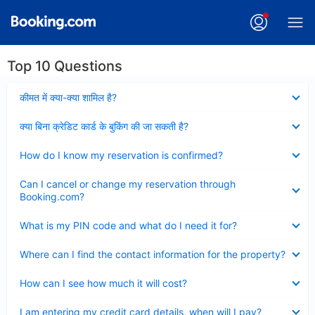
Top 10 Questions
Collapsed
कीमत में क्या-क्या शामिल है?
Collapsed
क्या बिना क्रेडिट कार्ड के बुकिंग की जा सकती है?
Collapsed
How do I know my reservation is confirmed?
Collapsed
Can I cancel or change my reservation through
Booking.com?
Collapsed
What is my PIN code and what do I need it for?
Collapsed
Where can I find the contact information for the property?
Collapsed
How can I see how much it will cost?
Collapsed
I am entering my credit card details, when will I pay?