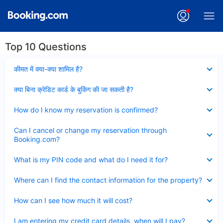
Top 10 Questions
Collapsed
कीमत में क्या-क्या शामिल है?
Collapsed
क्या बिना क्रेडिट कार्ड के बुकिंग की जा सकती है?
Collapsed
How do I know my reservation is confirmed?
Collapsed
Can I cancel or change my reservation through
Booking.com?
Collapsed
What is my PIN code and what do I need it for?
Collapsed
Where can I find the contact information for the property?
Collapsed
How can I see how much it will cost?
Collapsed
I am entering my credit card details, when will I pay?