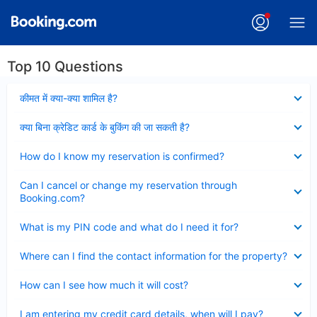
Top 10 Questions
Collapsed
कीमत में क्या-क्या शामिल है?
Collapsed
क्या बिना क्रेडिट कार्ड के बुकिंग की जा सकती है?
Collapsed
How do I know my reservation is confirmed?
Collapsed
Can I cancel or change my reservation through
Booking.com?
Collapsed
What is my PIN code and what do I need it for?
Collapsed
Where can I find the contact information for the property?
Collapsed
How can I see how much it will cost?
Collapsed
I am entering my credit card details, when will I pay?