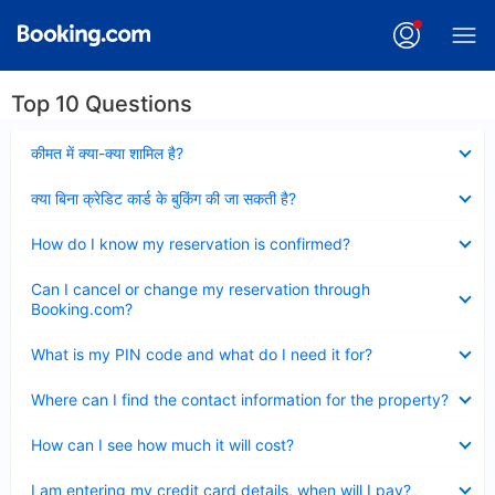
Top 10 Questions
Collapsed
कीमत में क्या-क्या शामिल है?
Collapsed
क्या बिना क्रेडिट कार्ड के बुकिंग की जा सकती है?
Collapsed
How do I know my reservation is confirmed?
Collapsed
Can I cancel or change my reservation through
Booking.com?
Collapsed
What is my PIN code and what do I need it for?
Collapsed
Where can I find the contact information for the property?
Collapsed
How can I see how much it will cost?
Collapsed
I am entering my credit card details, when will I pay?