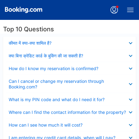
Top 10 Questions
Collapsed
कीमत में क्या-क्या शामिल है?
Collapsed
क्या बिना क्रेडिट कार्ड के बुकिंग की जा सकती है?
Collapsed
How do I know my reservation is confirmed?
Collapsed
Can I cancel or change my reservation through
Booking.com?
Collapsed
What is my PIN code and what do I need it for?
Collapsed
Where can I find the contact information for the property?
Collapsed
How can I see how much it will cost?
Collapsed
I am entering my credit card details, when will I pay?