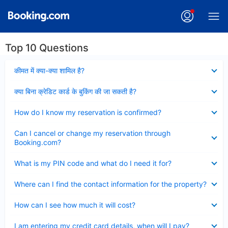
Top 10 Questions
Collapsed
कीमत में क्या-क्या शामिल है?
Collapsed
क्या बिना क्रेडिट कार्ड के बुकिंग की जा सकती है?
Collapsed
How do I know my reservation is confirmed?
Collapsed
Can I cancel or change my reservation through
Booking.com?
Collapsed
What is my PIN code and what do I need it for?
Collapsed
Where can I find the contact information for the property?
Collapsed
How can I see how much it will cost?
Collapsed
I am entering my credit card details, when will I pay?