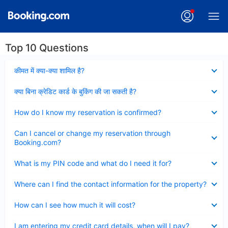
Top 10 Questions
Collapsed
कीमत में क्या-क्या शामिल है?
Collapsed
क्या बिना क्रेडिट कार्ड के बुकिंग की जा सकती है?
Collapsed
How do I know my reservation is confirmed?
Collapsed
Can I cancel or change my reservation through
Booking.com?
Collapsed
What is my PIN code and what do I need it for?
Collapsed
Where can I find the contact information for the property?
Collapsed
How can I see how much it will cost?
Collapsed
I am entering my credit card details, when will I pay?