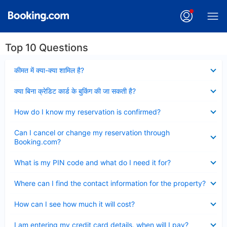
Top 10 Questions
Collapsed
कीमत में क्या-क्या शामिल है?
Collapsed
क्या बिना क्रेडिट कार्ड के बुकिंग की जा सकती है?
Collapsed
How do I know my reservation is confirmed?
Collapsed
Can I cancel or change my reservation through
Booking.com?
Collapsed
What is my PIN code and what do I need it for?
Collapsed
Where can I find the contact information for the property?
Collapsed
How can I see how much it will cost?
Collapsed
I am entering my credit card details, when will I pay?