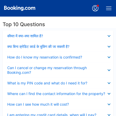
Top 10 Questions
Collapsed
कीमत में क्या-क्या शामिल है?
Collapsed
क्या बिना क्रेडिट कार्ड के बुकिंग की जा सकती है?
Collapsed
How do I know my reservation is confirmed?
Collapsed
Can I cancel or change my reservation through
Booking.com?
Collapsed
What is my PIN code and what do I need it for?
Collapsed
Where can I find the contact information for the property?
Collapsed
How can I see how much it will cost?
Collapsed
I am entering my credit card details, when will I pay?