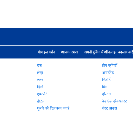
मोबाइल वर्शन
आपका खाता
अपनी बुकिंग में ऑनलाइन बदलाव करें
देश
होम प्रॉपर्टी
क्षेत्र
अपार्टमेंट
शहर
रिज़ॉर्ट
ज़िले
विला
एयरपोर्ट
हॉस्टल
होटल
बेड एंड ब्रेकफ़ास्ट
घूमने की दिलचस्प जगहें
गेस्ट हाउस