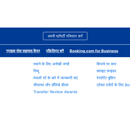
अपनी प्रॉपर्टी रजिस्टर करें
ग्राहक सेवा सहायता केंद्र
एफ़िलिएट बनें
Booking.com for Business
रुकने के लिए अनोखी जगहें
किराये पर कार
रिव्यू
फ़्लाइट फ़ाइंडर
मंथली स्टे के बारे में जानकारी पाएं
रेस्टोरेंट बुकिंग
सीज़नल और हॉलिडे डील्स
ट्रेवल एजेंटों के लिए
Traveller Review Awards