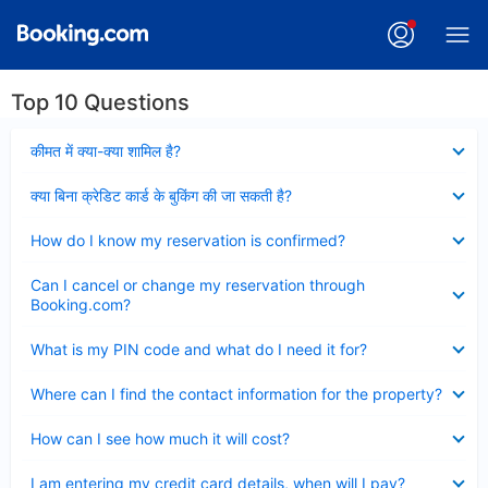
Top 10 Questions
Collapsed
कीमत में क्या-क्या शामिल है?
Collapsed
क्या बिना क्रेडिट कार्ड के बुकिंग की जा सकती है?
Collapsed
How do I know my reservation is confirmed?
Collapsed
Can I cancel or change my reservation through
Booking.com?
Collapsed
What is my PIN code and what do I need it for?
Collapsed
Where can I find the contact information for the property?
Collapsed
How can I see how much it will cost?
Collapsed
I am entering my credit card details, when will I pay?