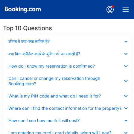
Top 10 Questions
Collapsed
कीमत में क्या-क्या शामिल है?
Collapsed
क्या बिना क्रेडिट कार्ड के बुकिंग की जा सकती है?
Collapsed
How do I know my reservation is confirmed?
Collapsed
Can I cancel or change my reservation through
Booking.com?
Collapsed
What is my PIN code and what do I need it for?
Collapsed
Where can I find the contact information for the property?
Collapsed
How can I see how much it will cost?
Collapsed
I am entering my credit card details, when will I pay?