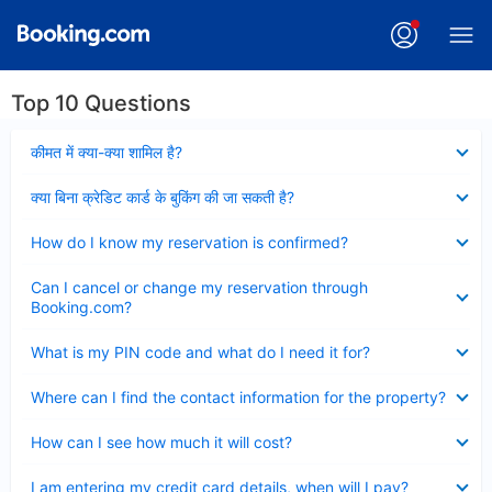
Top 10 Questions
Collapsed
कीमत में क्या-क्या शामिल है?
Collapsed
क्या बिना क्रेडिट कार्ड के बुकिंग की जा सकती है?
Collapsed
How do I know my reservation is confirmed?
Collapsed
Can I cancel or change my reservation through
Booking.com?
Collapsed
What is my PIN code and what do I need it for?
Collapsed
Where can I find the contact information for the property?
Collapsed
How can I see how much it will cost?
Collapsed
I am entering my credit card details, when will I pay?