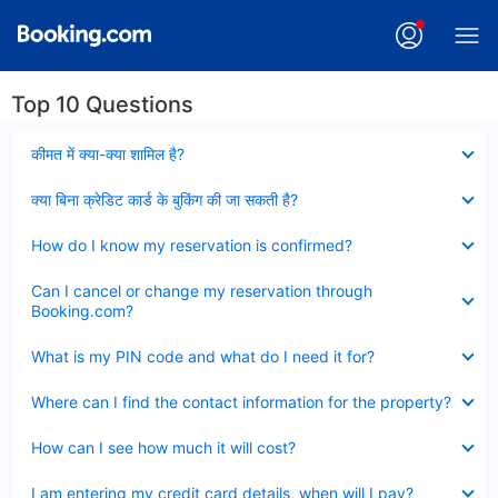
Top 10 Questions
Collapsed
कीमत में क्या-क्या शामिल है?
Collapsed
क्या बिना क्रेडिट कार्ड के बुकिंग की जा सकती है?
Collapsed
How do I know my reservation is confirmed?
Collapsed
Can I cancel or change my reservation through
Booking.com?
Collapsed
What is my PIN code and what do I need it for?
Collapsed
Where can I find the contact information for the property?
Collapsed
How can I see how much it will cost?
Collapsed
I am entering my credit card details, when will I pay?