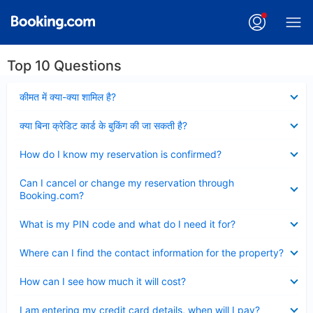
Top 10 Questions
Collapsed
कीमत में क्या-क्या शामिल है?
Collapsed
क्या बिना क्रेडिट कार्ड के बुकिंग की जा सकती है?
Collapsed
How do I know my reservation is confirmed?
Collapsed
Can I cancel or change my reservation through
Booking.com?
Collapsed
What is my PIN code and what do I need it for?
Collapsed
Where can I find the contact information for the property?
Collapsed
How can I see how much it will cost?
Collapsed
I am entering my credit card details, when will I pay?